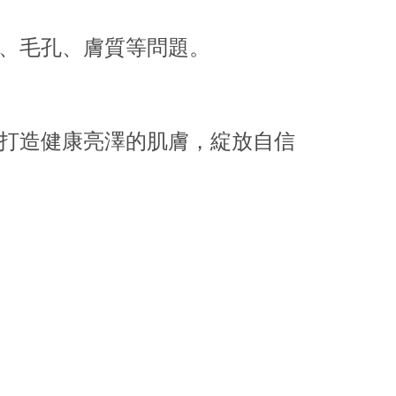
、毛孔、膚質等問題。
打造健康亮澤的肌膚，綻放自信