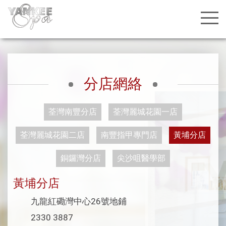
分店網絡
荃灣南豐分店
荃灣麗城花園一店
荃灣麗城花園二店
南豐指甲專門店
黃埔分店
銅鑼灣分店
尖沙咀醫學部
黃埔分店
九龍紅磡灣中心26號地鋪
2330 3887